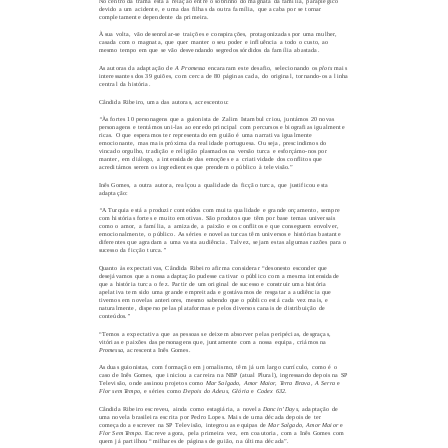
No centro da trama está a relação entre o sobrinho do magnata da família, paraplégico
devido a um acidente, e uma das filhas da outra família, que acaba por se tornar
completamente dependente da primeira.
À sua volta, vão desenrolar-se traições e conspirações, protagonizadas por uma mulher,
casada com o magnata, que quer manter o seu poder e influência a todo o custo, ao
mesmo tempo em que se vão desvendando segredos sórdidos da família abastada.
As autoras da adaptação de
A Promessa
encararam este desafio, selecionando os
plots
mais
interessantes dos 39 guiões, com cerca de 80 páginas cada, do original, tornando-os a linha
central da história.
Cândida Ribeiro
, uma das autoras, acrescentou:
“
Às fortes 10 personagens que a guionista de Zalim Istambul criou, juntámos 20 novas
personagens e tentámos uni-las ao enredo principal com percursos e biografias igualmente
ricas. O que esperamos ter representado em guião é uma narrativa igualmente
emocionante, mas mais próxima da realidade portuguesa. Ou seja, prescindimos do
vincado orgulho, tradição e religião plasmados na versão turca e esforçámo-nos por
manter, em diálogo, a intensidade das emoções e a criatividade dos conflitos que
acreditámos serem os ingredientes que prendem o público à televisão.”
Inês Gomes
, a outra autora, realçou a qualidade da ficção turca, que justificou esta
adaptação:
“
A Turquia está a produzir conteúdos com muita qualidade e grande orçamento, sempre
com histórias fortes e muito emotivas. São produtos que têm por base temas universais
como o amor, a família, a amizade, a paixão e os conflitos e que conseguem envolver,
emocionalmente, o público. As séries e novelas turcas têm universos e histórias bastante
diferentes que agradam a uma vasta audiência. Talvez, sejam estas algumas razões para o
sucesso da ficção turca
.”
Quanto às expectativas,
Cândida Ribeiro
afirma considerar “
desonesto esconder que
desejávamos que a nossa adaptação pudesse cativar o público com a mesma intensidade
que a história turca o fez. Partir de um original de sucesso e construir uma história
apelativa tem sido uma grande empreitada e gostávamos de resgatar a audiência que
tivemos em novelas anteriores, mesmo sabendo que o público está cada vez mais, e
naturalmente, disperso pelas plataformas e pelos diversos canais de distribuição de
conteúdos
.”
“Temos a expectativa que as pessoas se deixem absorver pelas peripécias, desgraças,
vitórias e paixões das personagens que, juntamente com a nossa equipa, criámos na
Promessa,
acrescenta
Inês Gomes
.
As duas guionistas, com formação em jornalismo, têm já um largo currículo, como é o
caso de Inês Gomes, que iniciou a carreira na NBP (atual Plural), ingressando depois na SP
Televisão, onde assinou projetos como
Mar Salgado
,
Amor Maior
,
Terra
Brava
,
A Serra
e
Flor sem Tempo
, e séries como
Depois do Adeus
,
Glória
e
Codex 632
.
Cândida Ribeiro escreveu, ainda como estagiária, a novela
Dancin’ Days
, adaptação de
uma novela brasileira escrita por Pedro Lopes. Mais de uma década depois de ter
começado a escrever na SP Televisão, integrou as equipas de
Mar Salgado
,
Amor
Maior
e
Flor Sem Tempo
. Escreve agora, pela primeira vez, em coautoria, com a Inês Gomes com
quem já partilhou “
milhares de páginas de guião, na última década”.