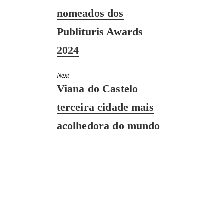
post:
nomeados dos
Publituris Awards
2024
Next
Next
Viana do Castelo
post:
terceira cidade mais
acolhedora do mundo