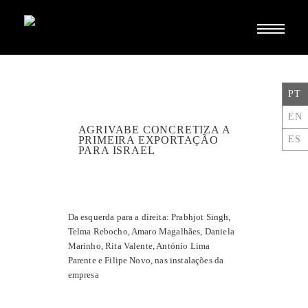
Toggle
navigati
PT
EN
AGRIVABE CONCRETIZA A
ES
PRIMEIRA EXPORTAÇÃO
PARA ISRAEL
Da esquerda para a direita: Prabhjot Singh,
Telma Rebocho, Amaro Magalhães, Daniela
Marinho, Rita Valente, António Lima
Parente e Filipe Novo, nas instalações da
empresa