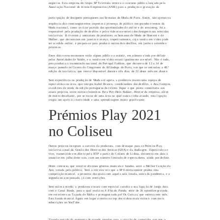
negócios. Esta empresa do Grupo SP Televisão venceu o concurso público lançado pela
Associação Nacional de Jovens Empresários (ANJE)
para a produção e gravação da
participação de designers portugueses nas Semanas de M
oda de Paris.
Assim, não apenas na
sequência dos constrangimentos impostos à presença de público nos grandes eventos da
Moda nacional, como ao tirar partido das oportunidades do
online
e do
streaming
, foi a
responsável pela produção de desfiles e pelos vídeos acessíveis dos designers
nas referidas
iniciativas. J
á tiveram a assinatura da produtora as Semanas de Moda de Homem e de
Mulher, que decorreram em janeiro e março, respetivamente, cuja versão em vídeo pode
ser acedida
online
, e prepara-se para produzir outros dois desfiles, em junho e setembro
próximos.
Estes dois novos momentos terão algum público a assistir, em número ainda por definir
pelas Autoridades de Saúde, e a versão em vídeo estará igualmente acessível. Não é tudo,
pois produziu a transmissão
nacional
do Portugal Fashion, que decorreu de 12 a 14 de
março passado no Centro de Congressos da Alfândega do Porto, em que se assinalou a 48.ª
edição da iniciativa, que esteve disponível durante três dias, de 22 deste mês em diante.
Sem experiência na produção de Moda até agora, a produtora reuniu uma equipa de
especialistas na área, que integra Isabel Branco, coordenadora dos desfiles, e Ana Campos,
ex-editora de moda da edição portuguesa da revista
Vogue
e que presta consultoria aos
atuais projetos, entre outros elementos. Para Piet-Hein Bakker, Diretor da empresa, além
de muito desafiante, por se tratar de uma área na qual nunca tinha atuado, esta ligação
exigiu um apelo à criatividade e uma aprendizagem muito gratificante.
Prémios Play 2021
no Coliseu
Outros projetos integram a carteira da produtora, com destaque para os Prémios Play,
iniciativa anual da Gestão dos Direitos dos Artistas (GDA) e da Audiogest. Espetáculo ao
vivo, transmitido em direto pela RTP a partir do Coliseu de Lisboa, decorrerá em data a
anunciar em julho deste ano, com um número limitado de espectadores, ainda por definir.
Deste concurso, que envolve diversos géneros musicais e bandas, sairá a Melhor Canção do
Ano, votada pelo público. Será a terceira vez que a SP Entertainment produz esta
competição musical, a primeira das quais com aquela sala lotada, antes da pandemia, e a
segunda no ano passado, já com restrições.
Sem mãos a medir, a produtora encara com especial carinho a sua ligação de longa data
com o Canal Panda, para o qual realizou
A Ilha do Panda
, série de 26 episódios gravada
em exteriores na Tapada de Mafra e protagonizada pel’Os Caricas, que estreou este mês.
Esta banda musical figura em lugar cimeiro no top dos vídeos mais vistos e com mais
subscrições no YouTube.
Tirando partido do momento de grande impulso para a criação de conteúdos, em que o