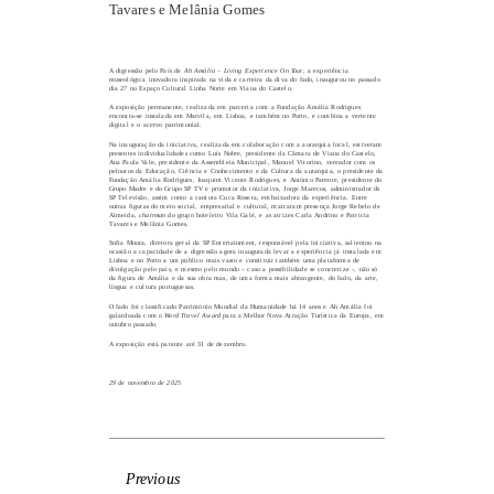
Tavares e Melânia Gomes
A digressão pelo País de
Ah Amália – Living Experience On Tour
, a experiência
museológica inovadora inspirada na vida e carreira da diva do fado, inaugurou no passado
dia 27 no Espaço Cultural Linha Norte em Viana do Castelo.
A exposição permanente, realizada em parceria com a Fundação Amália Rodrigues
encontra-se instalada em Marvila, em Lisboa, e também no Porto, e combina a vertente
digital e o acervo patrimonial.
Na inauguração da iniciativa, realizada em colaboração com a autarquia local, estiveram
presentes individualidades como Luís Nobre, presidente da Câmara de Viana do Castelo,
Ana Paula Vale, presidente da Assembleia Municipal, Manuel Vitorino, vereador com os
pelouros da Educação, Ciência e Conhecimento e da Cultura da autarquia, o presidente da
Fundação Amália Rodrigues, Joaquim Vicente Rodrigues, e António Parente, presidente do
Grupo Madre e do Grupo SP TV e promotor da iniciativa, Jorge Marecos, administrador ds
SP Televisão, assim como a cantora Cuca Roseta, embaixadora da experiência. Entre
outras figuras do meio social, empresarial e cultural, marcaram presença Jorge Rebelo de
Almeida,
chairman
do grupo hoteleiro Vila Galé, e as atrizes Carla Andrino e Patrícia
Tavares e Melânia Gomes.
Sofia Moura, diretora geral da SP Entertainment, responsável pela iniciativa, salientou na
ocasião a capacidade de a digressão agora inaugurada levar a experiência já instalada em
Lisboa e no Porto a um público mais vasto e constituir também uma plataforma de
divulgação pelo país, e mesmo pelo mundo – caso a possibilidade se concretize -, não só
da figura de Amália e da sua obra mas, de uma forma mais abrangente, do fado, da arte,
língua e cultura portuguesas.
O fado foi classificado Património Mundial da Humanidade há 14 anos e Ah Amália foi
galardoada com o
Word Travel Award
para a Melhor Nova Atração Turística da Europa, em
outubro passado.
A exposição está patente até 31 de dezembro.
29 de novembro de 2025
Previous