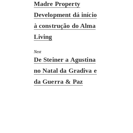
Previous
Madre Property
post:
Development dá início
à construção do Alma
Living
Next
Next
De Steiner a Agustina
post:
no Natal da Gradiva e
da Guerra & Paz