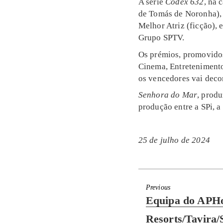
A série
Codex 632
, na 
de Tomás de Noronha), 
Melhor Atriz (ficção),
Grupo SPTV.
Os prémios, promovidos 
Cinema, Entretenimento
os vencedores vai deco
Senhora do Mar
, produ
produção entre a
SPi, a
25 de julho de 2024
Previous
Previous
Equipa do APHo
post:
Resorts/Tavira/