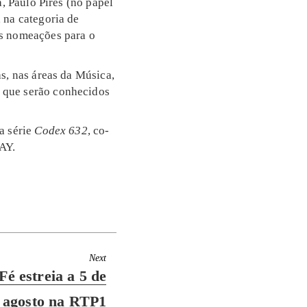
a, Paulo Pires (no papel
, na categoria de
ês nomeações para o
s, nas áreas da Música,
 que serão conhecidos
a série
Codex 632
,
co-
AY.
Next
Fé estreia a 5 de
agosto na RTP1