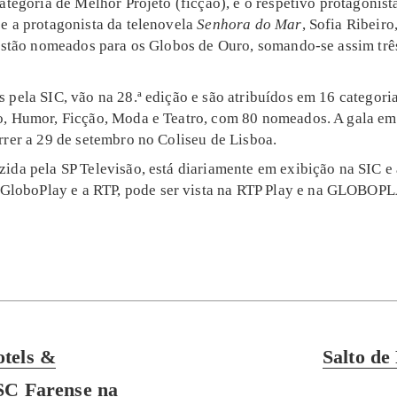
categoria de Melhor Projeto (ficção), e o respetivo protagonist
e a protagonista da telenovela
Senhora do Mar
, Sofia Ribeiro
 estão nomeados para os Globos de Ouro, somando-se assim tr
pela SIC, vão na 28.ª edição e são atribuídos em 16 categoria
, Humor, Ficção, Moda e Teatro, com 80 nomeados. A gala em
rrer a 29 de setembro no Coliseu de Lisboa.
zida pela SP Televisão, está diariamente em exibição na SIC e 
 GloboPlay e a RTP,
pode ser vista na RTP Play e na GLOBOPL
Next
tels &
Salto de 
post:
SC Farense na