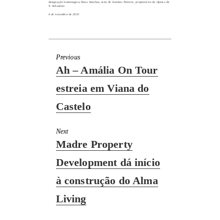
designação homenageia Dona Aninhas, mãe de António Parente, proprietário da Quinta de
S. Sebastião.
6 de novembro de 2025
Previous
Previous
Ah – Amália On Tour
post:
estreia em Viana do
Castelo
Next
Next
Madre Property
post:
Development dá início
à construção do Alma
Living