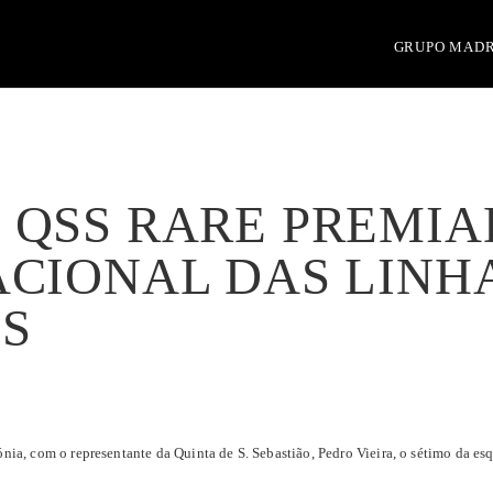
GRUPO MAD
 QSS RARE PREMIA
ACIONAL DAS LINH
S
nia, com o representante da Quinta de S. Sebastião, Pedro Vieira, o sétimo da esqu