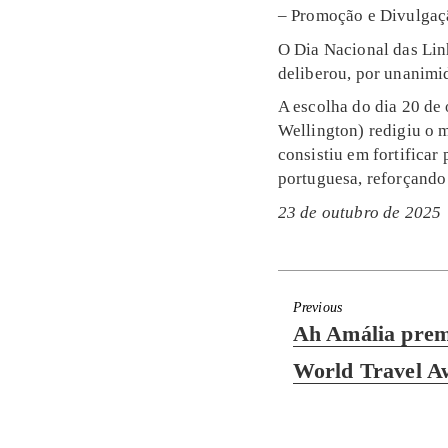
– Promoção e Divulgaç
O Dia Nacional das Lin
deliberou, por unanimid
A escolha do dia 20 de
Wellington) redigiu o 
consistiu em fortificar
portuguesa, reforçando 
23 de outubro de 2025
Previous
Previous
Ah Amália prem
post:
World Travel A