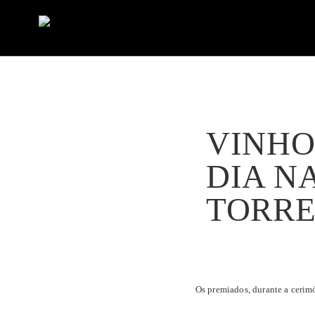
VINHO
DIA N
TORRE
Os premiados, durante a cerimó