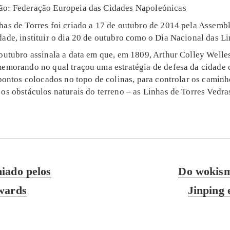
ão: Federação Europeia das Cidades Napoleónicas
has de Torres foi criado a 17 de outubro de 2014 pela Assemb
ade, instituir o dia 20 de outubro como o Dia Nacional das Li
 outubro assinala a data em que, em 1809, Arthur Colley Welle
memorando no qual traçou uma estratégia de defesa da cidade 
 pontos colocados no topo de colinas, para controlar os caminh
os obstáculos naturais do terreno – as Linhas de Torres Vedra
Next
iado pelos
Do wokism
post:
wards
Jinping