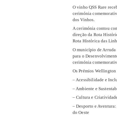
O vinho QSS Rare receb
cerimónia comemorativa
dos Vinhos.
A cerimónia contou com
direção da Rota Histór
Rota Histórica das Lin
O município de Arruda 
para o Desenvolvimento 
cerimónia comemorativa
Os Prémios Wellington 
– Acessibilidade e Inc
– Ambiente e Sustentabi
– Cultura e Criativida
– Desporto e Aventura:
do Oeste