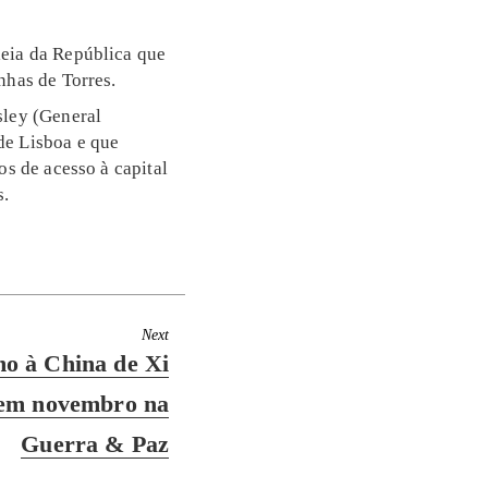
leia da República que
nhas de Torres.
sley (General
de Lisboa e que
os de acesso à capital
s.
Next
o à China de Xi
 em novembro na
Guerra & Paz