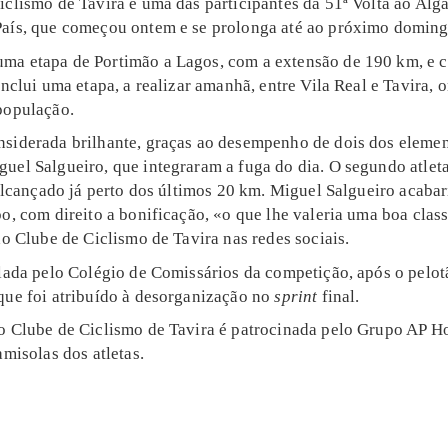
iclismo de Tavira é uma das participantes da 51ª Volta ao Alg
aís, que começou ontem e se prolonga até ao próximo domingo
a etapa de Portimão a Lagos, com a extensão de 190 km, e c
inclui uma etapa, a realizar amanhã, entre Vila Real e Tavira,
população.
siderada brilhante, graças ao desempenho de dois dos elemen
uel Salgueiro, que integraram a fuga do dia. O segundo atleta
 alcançado já perto dos últimos 20 km. Miguel Salgueiro acaba
o, com direito a bonificação, «o que lhe valeria uma boa class
do Clube de Ciclismo de Tavira nas redes sociais.
lada pelo Colégio de Comissários da competição, após o pelotã
que foi atribuído à desorganização no
sprint
final.
o Clube de Ciclismo de Tavira é patrocinada pelo Grupo AP Ho
amisolas dos atletas.
5