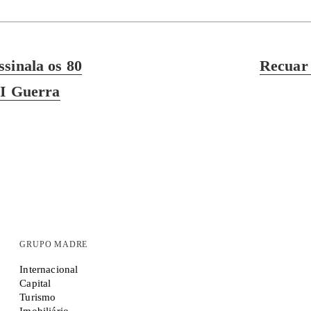
Next
sinala os 80
Recuar
post:
II Guerra
GRUPO MADRE
Internacional
Capital
Turismo
Imobiliário