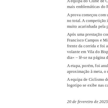
A equipa do Clube de C
mais emblemáticas do P
A prova começou com um
no total. A competição 
muito acarinhada pela 
Após uma prestação con
Francisco Campos e Mig
frente da corrida e foi
volante em Vila do Bisp
dia» – lê-se na página 
A etapa, porém, foi anu
aproximação à meta, o 
A equipa de Ciclismo d
logotipo se exibe nas c
20 de fevereiro de 202