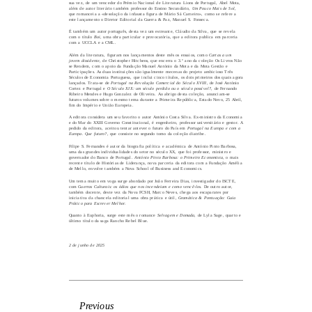
sua vez, de um vencedor do Prémio Nacional de Literatura Lions de Portugal, Abel Mota,
além de autor literário também professor do Ensino Secundário,
Um Pouco Mais de Sol
,
que romanceia a «desolação da infausta figura de Mário Sá Carneiro», como se refere a
este lançamento o Diretor Editorial da Guerra & Paz, Manuel S. Fonseca.
É também um autor português, desta vez um estreante, Cláudio da Silva, que se revela
com o título
Boi
, uma obra particular e provocatória, que a editora publica em parceria
com a UCCLA e a CML.
Além da literatura, figuram nos lançamentos deste mês os ensaios, como
Cartas a um
jovem dissidente
, de Christopher Hitchens, que encerra o 3.º ano da coleção Os Livros Não
se Rendem, com o apoio da Fundação Manuel António da Mota e da Mota Gestão e
Participações. As duas instituições são igualmente mecenas do projeto ambicioso Três
Séculos de Economia Portuguesa, que inclui cinco títulos, os dois primeiros dos quais agora
lançados. Trata-se de
Portugal na Revolução Comercial do Século XVIII
, de José António
Cortez e Portugal e
O Século XIX: um século perdido ou o século possível?
, de Fernando
Ribeiro Mendes e Hugo Gonzalez de Oliveira. Ao abrigo desta coleção, anunciam-se
futuros volumes sobre o mesmo tema durante a Primeira República, Estado Novo, 25 Abril,
fim do Império e União Europeia.
A editora considera um seu favorito o autor António Costa Silva. Ex-ministro da Economia
e do Mar do XXIII Governo Constitucional, é engenheiro, professor universitário e gestor. A
pedido da editora, aceitou tentar antever o futuro do País em
Portugal na Europa e com a
Europa. Que futuro?
, que consiste no segundo tomo da coleção diatribe.
Filipe S. Fernandes é autor da biografia política e académica de António Pinto Barbosa,
uma das grandes individualidades do setor no século XX, que foi professor, ministro e
governador do Banco de Portugal.
António Pinto Barbosa: o Primeiro Economista
, o mais
recente título de Histórias de Liderança, nova parceria da editora com a Fundação Amélia
de Mello, envolve também a Nova School of Business and Economics.
Um tema muito em voga surge abordado por João Ferreira Dias, investigador do ISCTE,
com
Guerras Culturais: os ódios que nos incendeiam e como vencê-los
. De outro autor,
também docente, deste vez da Nova FCSH, Marco Neves, chega aos escaparates por
iniciativa da chancela editorial uma obra prática e útil,
Gramática & Pontuação: Guia
Prático para Escrever Melhor
.
Quanto à Euphoria, surge este mês o romance
Selvagem e Domada
, de Lyla Sage, quarto e
último título da saga Rancho Rebel Blue.
2 de junho de 2025
Previous