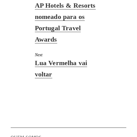
Previous
AP Hotels & Resorts
post:
nomeado para os
Portugal Travel
Awards
Next
Next
Lua Vermelha vai
post:
voltar