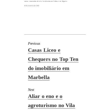
outros, construídos de raiz, localizados em Lisboa e no Algarve.
8 de fevereiro de 2021
Previous
Previous
Casas Liceo e
post:
Chequers no Top Ten
do imobiliário em
Marbella
Next
Next
Aliar o eno e o
post:
agroturismo no Vila