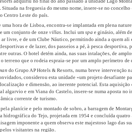
sorts adquiriu no final do ano passado a unidade Lago Montar
 Situada na freguesia do mesmo nome, insere-se no concelho 
no Centro Leste do país.
de uma hora de Lisboa, encontra-se implantada em plena nature
e um conjunto de onze
villas
. Inclui um
spa
e ginásio, além d
ao ar livre, e de um Clube Náutico, permitindo ainda a quem ali
desportivas e de lazer, dos passeios a pé, à pesca desportiva, 
tre outras. O hotel detém ainda, nas suas intalações, de amplo
 o terreno que o rodeia espraia-se por um amplo perímetro de c
man
do Grupo AP Hotels & Resorts, numa breve intervenção nas
onvidados, considerou esta unidade «um projeto desafiante pa
a localização e dimensão, ao inerente potencial. Esta aquisição
al algarvio e em Viana do Castelo, insere-se numa aposta no in
nâmica corrente de turismo.
ela planície e pelo montado de sobro, a barragem de Montargi
cia hidrográfica do Tejo, projetada em 1954 e concluída quatro
isagem imponente a quem observa este majestoso lago das su
pelos visitantes na região.