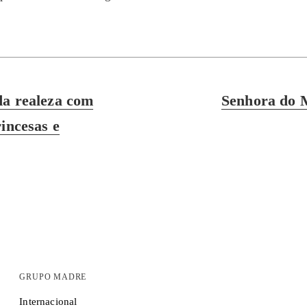
Next
da realeza com
Senhora do 
post:
incesas e
GRUPO MADRE
Internacional