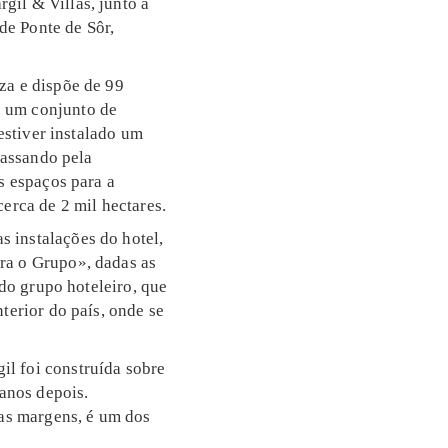
gil & Villas, junto à
de Ponte de Sôr,
za e dispõe de 99
e um conjunto de
 estiver instalado um
passando pela
s espaços para a
erca de 2 mil hectares.
 instalações do hotel,
ra o Grupo», dadas as
 do grupo hoteleiro, que
terior do país, onde se
l foi construída sobre
 anos depois.
as margens, é um dos