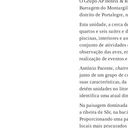
O Grupo AP Hotels & Re
Barragem do Montargil.
distrito de Portalegre, 
Esta unidade, a cerca 
quartos e seis
suites
e d
piscinas, interiores e 
conjunto de atividades 
observação das aves, en
realização de eventos e
António Parente,
chair
junto de um grupo de c
suas características, d
detém unidades no litor
identifica uma atual di
Na paisagem dominada p
a ribeira de Sôr, na ba
Proporcionando uma pa
locais mais procurados 