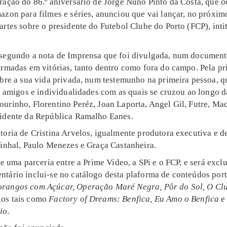
ração do 86.º aniversário de Jorge Nuno Pinto da Costa, que 
azon para filmes e séries, anunciou que vai lançar, no próxim
artes sobre o presidente do Futebol Clube do Porto (FCP), int
segundo a nota de Imprensa que foi divulgada, num document
rmadas em vitórias, tanto dentro como fora do campo. Pela pr
obre a sua vida privada, num testemunho na primeira pessoa, 
, amigos e individualidades com as quais se cruzou ao longo da
urinho, Florentino Peréz, Joan Laporta, Angel Gil, Futre, Mad
idente da República Ramalho Eanes.
toria de Cristina Arvelos, igualmente produtora executiva e d
nhal, Paulo Menezes e Graça Castanheira.
de uma parceria entre a Prime Video, a SPi e o FCP, e será excl
tário inclui-se no catálogo desta plaforma de conteúdos port
rangos com Açúcar, Operação Maré Negra, Pôr do Sol, O Clu
ios tais como
Factory of Dreams: Benfica, Eu Amo o Benfica
io.