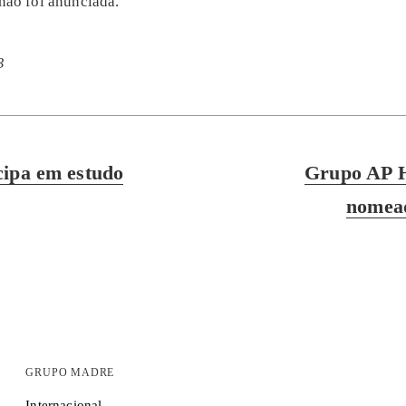
 não foi anunciada.
3
Next
cipa em estudo
Grupo AP H
post:
nomea
GRUPO MADRE
Internacional