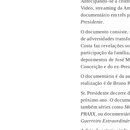
Antecipando-se à celeb
Video, streaming da Am
documentário em três p
Presidente
.
O documento consiste, 
de adversidades transfo
Costa faz revelações s
participação da família
depoimentos de
José Mo
Conceição e do ex-Pres
O documentário é da au
realização é de
Bruno Pi
Sr. Presidente decorre 
próximo ano. O documen
também séries como
Mo
PRAXX,
ou documentár
Guerreiro Extraordinár