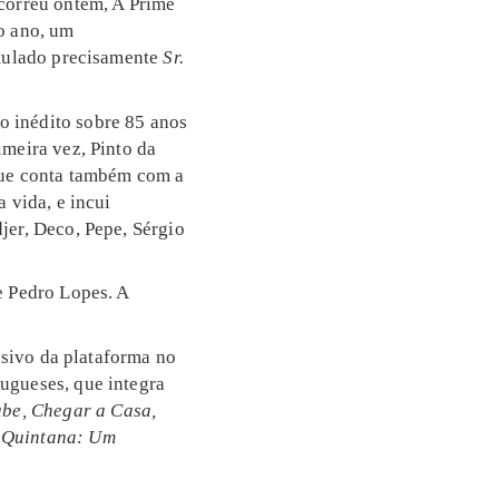
ocorreu ontem, A Prime
o ano, um
itulado precisamente
Sr.
o inédito sobre 85 anos
imeira vez, Pinto da
que conta também com a
 vida, e incui
jer, Deco, Pepe, Sérgio
e Pedro Lopes. A
usivo da plataforma no
ugueses, que integra
be, Chegar a Casa,
e
Quintana: Um