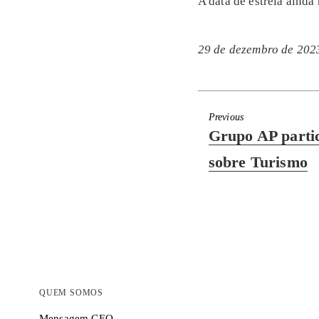
A data de estreia ainda
29 de dezembro de 202
Previous
Previous
Grupo AP parti
post:
sobre Turismo
QUEM SOMOS
Mensagem CEO