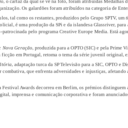
ão
, o cartaz da qual se vê na foto, foram atribuídas Medalhas
ganização. Os galardões foram atribuídos na categoria de Ente
tulos, tal como os restantes, produzidos pelo Grupo SPTV, um
t
olicial, é uma produção da SPi e da islandesa Glassriver, para 
co-patrocinada pelo programa Creative Europe Media. Está ago
:
Nova Geração
, produzida para a OPTO (SIC) e pela Prime V
ficção em Portugal, retoma o tema da série juvenil original, 
itória
, adaptação turca da SP Televisão para a SIC, OPTO e D
combativa, que enfrenta adversidades e injustiças, afetando a
 Festival Awards decorreu em Berlim, os prémios distinguem a
digital, imprensa e comunicação corporativa e foram anunciado