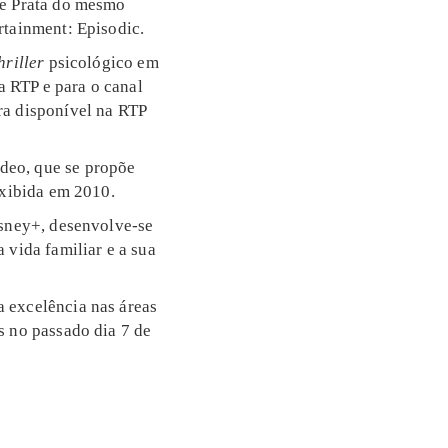
 de Prata do mesmo
rtainment: Episodic.
hriller
psicológico em
a RTP e para o canal
ra disponível na RTP
ideo, que se propõe
exibida em 2010.
isney+, desenvolve-se
 vida familiar e a sua
 excelência nas áreas
s no passado dia 7 de