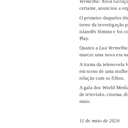
Vermelha: Nova Geraç
certame, anunciou a or
O primeiro daqueles tí
torno da investigação p
islandês Síminn e foi 
Play.
Quanto a
Lua Vermelha
marcar uma nova era na 
A trama da telenovela
V
em torno de uma mulher 
relação com os filhos.
A gala dos World Media
de televisão, cinema, 
maio.
11 de maio de 2026