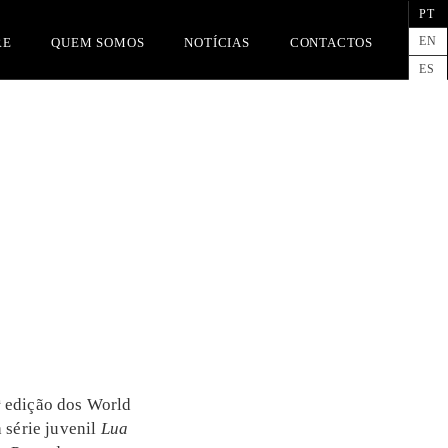
PT
EN
RE
QUEM SOMOS
NOTÍCIAS
CONTACTOS
ES
ª edição dos World
 série juvenil
Lua