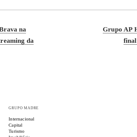
Next
 Brava na
Grupo AP H
post:
treaming da
fina
GRUPO MADRE
Internacional
Capital
Turismo