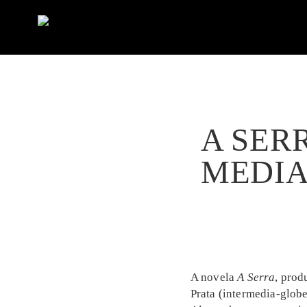
A SER
MEDIA
A novela
A Serra
, prod
Prata (intermedia-glob