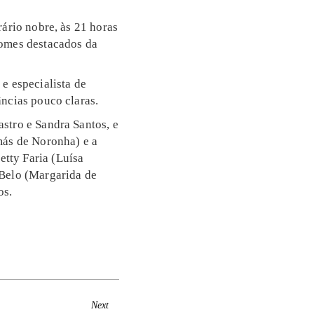
rário nobre, às 21 horas
nomes destacados da
e especialista de
âncias pouco claras.
stro e Sandra Santos, e
más de Noronha) e a
tty Faria (Luísa
 Belo (Margarida de
os.
Next