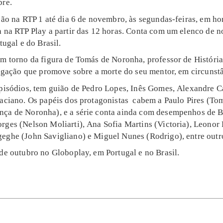
bre.
ção na RTP 1 até dia 6 de novembro, às segundas-feiras, em ho
a na RTP Play a partir das 12 horas. Conta com um elenco de 
tugal e do Brasil.
m torno da figura de Tomás de Noronha, professor de História 
tigação que promove sobre a morte do seu mentor, em circunst
episódios, tem guião de Pedro Lopes, Inês Gomes, Alexandre Ca
raciano. Os papéis dos protagonistas cabem a Paulo Pires (To
ça de Noronha), e a série conta ainda com desempenhos de Be
rges (Nelson Moliarti), Ana Sofia Martins (Victoria), Leonor
eghe (John Savigliano) e Miguel Nunes (Rodrigo), entre outr
 de outubro no Globoplay, em Portugal e no Brasil.