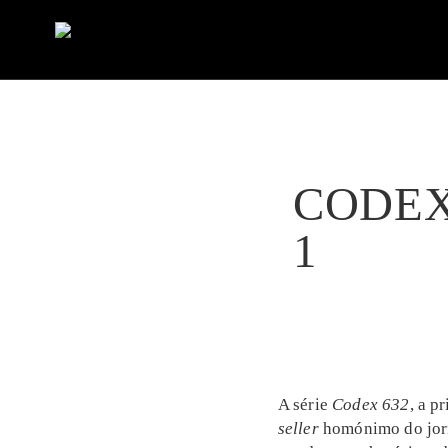
CODEX
1
A série
Codex 632
, a p
seller
homónimo do jorna