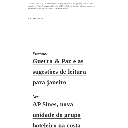
A mesma novela já foi anteriormente distinguido com outro galardão, em setembro
passado, o Venice TV Award 2024 para a Melhor Telenovela,
galardão que sucede, no
calendário anual, ao Festival de Cinema de Veneza
.
6 de janeiro de 2025
Previous
Previous
Guerra & Paz e as
post:
sugestões de leitura
para janeiro
Next
Next
AP Sines, nova
post:
unidade do grupo
hoteleiro na costa