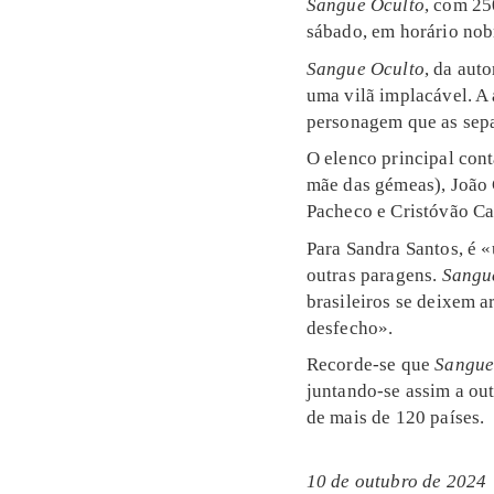
Sangue Oculto
, com 25
sábado, em horário nobr
Sangue Oculto
, da aut
uma vilã implacável. A 
personagem que as separ
O elenco principal cont
mãe das gémeas), João 
Pacheco e Cristóvão C
Para
Sandra Santos
, é 
outras paragens.
Sangu
brasileiros se deixem a
desfecho».
Recorde-se que
Sangue
juntando-se assim a out
de mais de 120 países.
10 de outubro de 2024