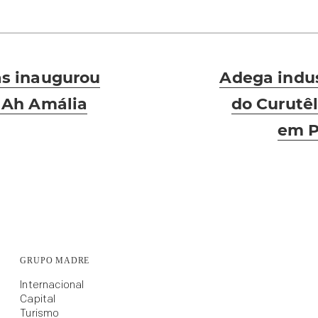
Next
s inaugurou
Adega indus
post:
 Ah Amália
do Curutê
em P
GRUPO MADRE
Internacional
Capital
Turismo