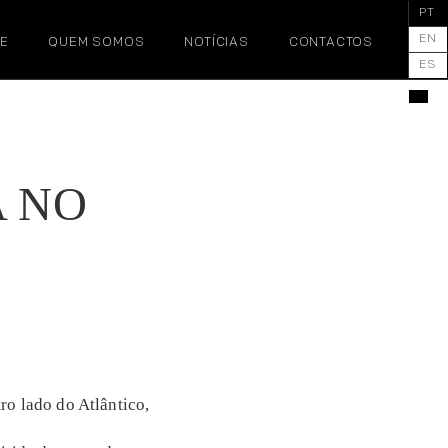
PT
EN
E
QUEM SOMOS
NOTÍCIAS
CONTACTOS
ES
00
A NO
AA
ro lado do Atlântico,