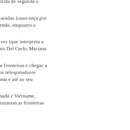
itida de segunda a
eparadas à nascença por
irmãs, enquanto a
ves (que interpreta a
nio Del Carlo, Mariana
r fronteiras e chegar a
os telespetadores
ama e até ao seu
nadá e Vietname,
cruzaram as fronteiras