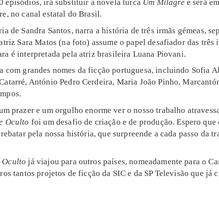
0 episódios, irá substituir a novela turca
Um Milagre
e será em
e, no canal estatal do Brasil.
oria de Sandra Santos, narra a história de três irmãs gémeas, s
atriz Sara Matos (na foto) assume o papel desafiador das três 
a é interpretada pela atriz brasileira Luana Piovani.
a com grandes nomes da ficção portuguesa, incluindo Sofia Al
Catarré, António Pedro Cerdeira, Maria João Pinho, Marcantó
ampos.
«um prazer e um orgulho enorme ver o nosso trabalho atravessa
e Oculto
foi um desafio de criação e de produção. Espero que 
rrebatar pela nossa história, que surpreende a cada passo da tr
 Oculto
já viajou para outros países, nomeadamente para o Ca
ros tantos projetos de ficção da SIC e da SP Televisão que já 